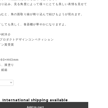
映り込み、見る角度によって様々にとても美しい表情を見せて
込むと、角の面取り線が映り込んで結びもようが現れます。
イしても美しく、食器棚が華やかになりますよ。
中村洋介
富山プロダクトデザインコンペティション
イン賞受賞
60×H43mm
ス、漆塗り
：紙箱
International shipping available
Add to cart