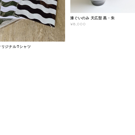
漆ぐいのみ 天広型 黒・朱
¥8,000
nオリジナルTシャツ