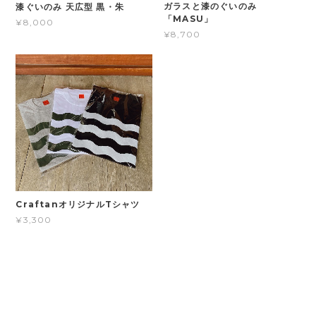
ガラスと漆のぐいのみ
漆ぐいのみ 天広型 黒・朱
「MASU」
¥8,000
¥8,700
CraftanオリジナルTシャツ
¥3,300