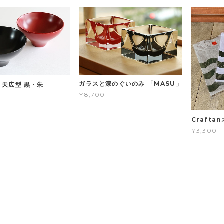
ガラスと漆のぐいのみ 「MASU」
 天広型 黒・朱
¥8,700
Craft
¥3,300